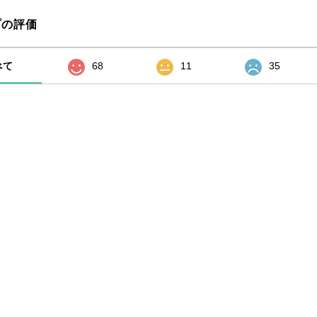
プの評価
べて
68
11
35