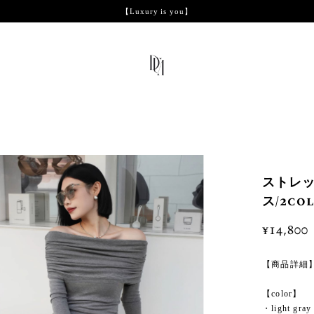
【Luxury is you】
ストレッ
ス/2col
¥14,800
【商品詳細
【color】
・light gray