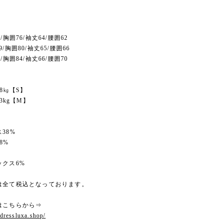
/胸囲76/袖丈64/腰囲62
/胸囲80/袖丈65/腰囲66
/胸囲84/袖丈66/腰囲70
48㎏【S】
53kg【M】
38%
8%
ックス6%
は全て税込となっております。
はこちらから⇒
.dressluxa.shop/