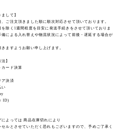
きまして】
後、ご注文頂きました順に順次対応させて頂いております。
日を除く1週間程度を目安に発送手続きをさせて頂いておりま
不備による入れ替えや物流状況によって前後・遅延する場合が
。
頂きますようお願い申し上げます。
方法】
トカード決算
リア決済
払い
ay
 ID)
グによっては 商品在庫切れにより
セルとさせていただく恐れもございますので、予めご了承く
。