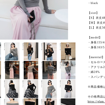
・black
【size】
【S】衣丈48
【M】衣丈49
【L】衣丈50
【model】
・身長155/
・身長163/
【material】
・セルロース
・アクリル2
・綿28%
・スパンデ
※商品価格
その他商品
https://glam