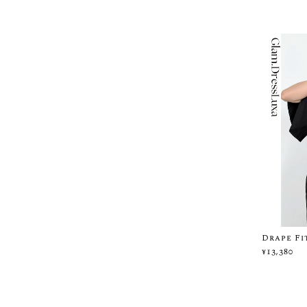
Drape F
¥13,380