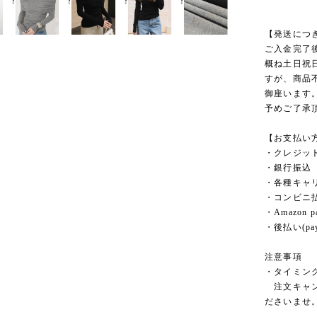
【発送につ
ご入金完了
概ね土日祝
すが、商品
御座います
予めご了承
【お支払い
・クレジッ
・銀行振込
・各種キャ
・コンビニ
・Amazon p
・後払い(pay
注意事項
・タイミン
注文キャン
ださいませ