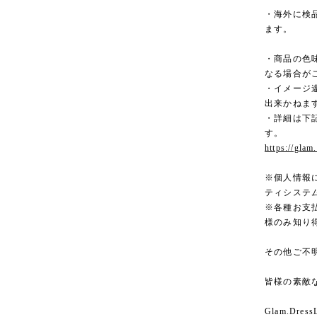
・海外に検
ます。
・商品の色
なる場合が
・イメージ
出来かねま
・詳細は下記
す。
https://glam
※個人情報
ティシステ
※各種お支
様のみ知り
その他ご不
皆様の素敵
Glam.Dress