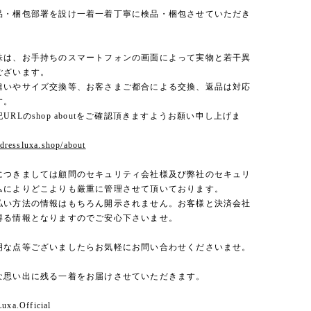
品・梱包部署を設け一着一着丁寧に検品・梱包させていただき
味は、お手持ちのスマートフォンの画面によって実物と若干異
ございます。
違いやサイズ交換等、お客さまご都合による交換、返品は対応
す。
URLのshop aboutをご確認頂きますようお願い申し上げま
.dressluxa.shop/about
につきましては顧問のセキュリティ会社様及び弊社のセキュリ
ムによりどこよりも厳重に管理させて頂いております。
払い方法の情報はもちろん開示されません。お客様と決済会社
得る情報となりますのでご安心下さいませ。
明な点等ございましたらお気軽にお問い合わせくださいませ。
な思い出に残る一着をお届けさせていただきます。
Luxa.Official