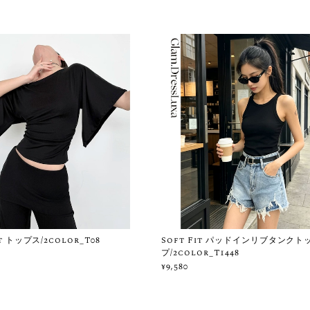
it トップス/2color_T08
Soft Fit パッドインリブタンクト
プ/2color_T1448
¥9,580