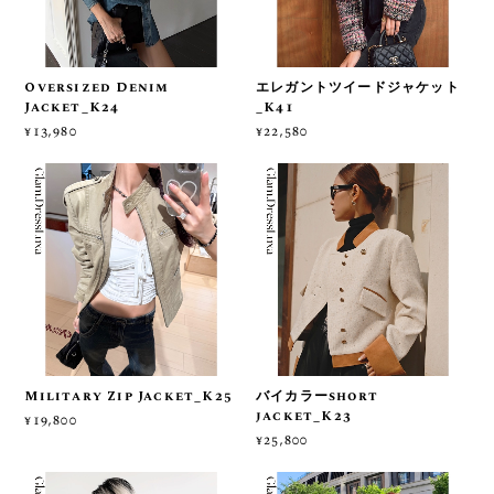
Oversized Denim
エレガントツイードジャケット
Jacket_K24
_K41
¥13,980
¥22,580
Military Zip Jacket_K25
バイカラーshort
jacket_K23
¥19,800
¥25,800