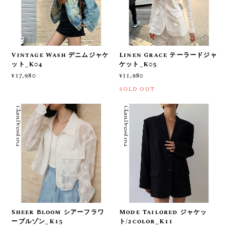
Vintage Wash デニムジャケ
Linen Grace テーラードジャ
ット_K04
ケット_K05
¥17,980
¥11,980
SOLD OUT
Sheer Bloom シアーフラワ
Mode Tailored ジャケッ
ーブルゾン_K15
ト/2color_K11