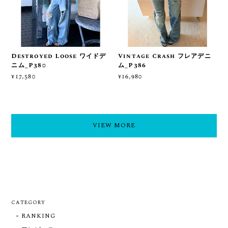
Destroyed Loose ワイドデ
Vintage Crash フレアデニ
ニム_P380
ム_P386
¥17,580
¥16,980
VIEW MORE
CATEGORY
RANKING