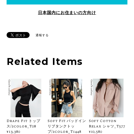
日本国内にお住まいの方向け
通報する
Related Items
Drape Fit トップ
Soft Fit パッドイン
Soft Cotton
ス/2color_T08
リブタンクトッ
Relax シャツ_T577
プ/2color_T1448
¥13,380
¥10,580