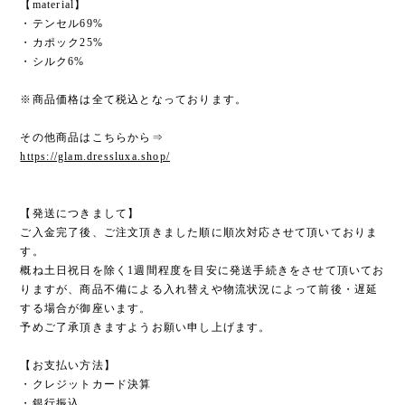
【material】
・テンセル69%
・カポック25%
・シルク6%
※商品価格は全て税込となっております。
その他商品はこちらから⇒
https://glam.dressluxa.shop/
【発送につきまして】
ご入金完了後、ご注文頂きました順に順次対応させて頂いておりま
す。
概ね土日祝日を除く1週間程度を目安に発送手続きをさせて頂いてお
りますが、商品不備による入れ替えや物流状況によって前後・遅延
する場合が御座います。
予めご了承頂きますようお願い申し上げます。
【お支払い方法】
・クレジットカード決算
・銀行振込