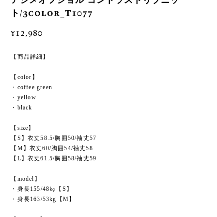
アシメオフショル コントラストリブニッ
ト/3color_T1077
¥12,980
【商品詳細】
【color】
・coffee green
・yellow
・black
【size】
【S】衣丈58.5/胸囲50/袖丈57
【M】衣丈60/胸囲54/袖丈58
【L】衣丈61.5/胸囲58/袖丈59
【model】
・身長155/48㎏【S】
・身長163/53kg【M】