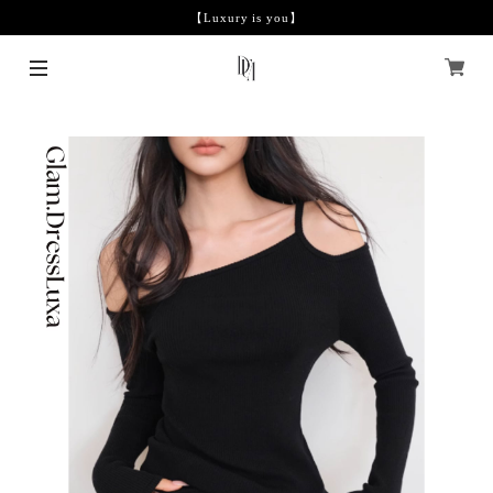
【Luxury is you】