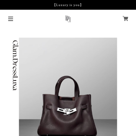
【Luxury is you】