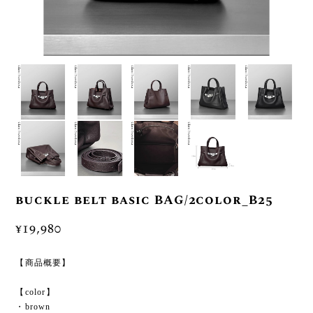
buckle belt basic BAG/2color_B25
¥19,980
【商品概要】
【color】
・brown