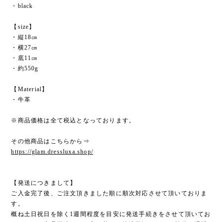
・black
【size】
・縦18㎝
・横27㎝
・底11㎝
・約550g
【Material】
・牛革
※商品価格は全て税込となっております。
その他商品はこちらから⇒
https://glam.dressluxa.shop/
【発送につきまして】
ご入金完了後、ご注文頂きました順に順次対応させて頂いておりま
す。
概ね土日祝日を除く1週間程度を目安に発送手続きをさせて頂いてお