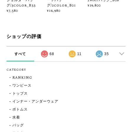
ショルダーバッ
ートバッ
2WAYバッグ_B08
グ/3color_B33
グ/2color_B01
¥19,800
¥7,580
¥16,980
ショップの評価
すべて
68
11
35
CATEGORY
RANKING
ワンピース
トップス
インナー・アンダーウェア
ボトムス
水着
バッグ