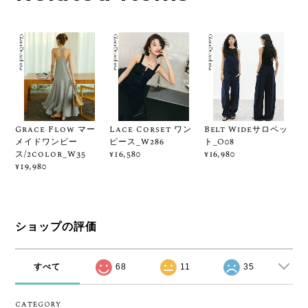
Grace Flow マー
Lace Corset ワン
Belt Wideサロペッ
メイドワンピー
ピース_W286
ト_O08
ス/2color_W35
¥16,580
¥16,980
¥19,980
ショップの評価
すべて
68
11
35
CATEGORY