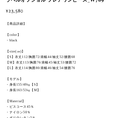
ラペルオフショル フレアワンピース_W769
¥23,580
【商品詳細】
【color】
・black
【size(㎝)】
【S】衣丈112/胸囲72/肩幅44/袖丈52/腰囲68
【M】衣丈113/胸囲76/肩幅45/袖丈53/腰囲72
【L】衣丈114/胸囲80/肩幅46/袖丈54/腰囲76
【モデル】
・身長155/49㎏【S】
・身長163/53㎏【M】
【Material】
・ビスコース45％
・ナイロン50％
・ポリウレタン5％