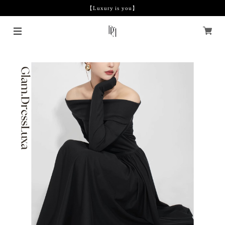
【Luxury is you】