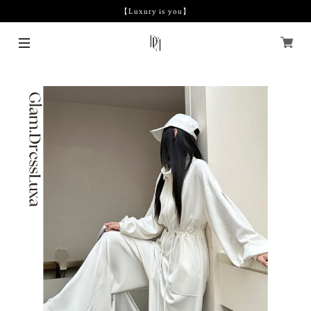
【Luxury is you】