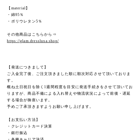
【material】
・綿95％
・ポリウレタン5％
その他商品はこちらから⇒
https://glam.dressluxa.shop/
【発送につきまして】
ご入金完了後、ご注文頂きました順に順次対応させて頂いておりま
す。
概ね土日祝日を除く1週間程度を目安に発送手続きをさせて頂いてお
りますが、商品不備による入れ替えや物流状況によって前後・遅延
する場合が御座います。
予めご了承頂きますようお願い申し上げます。
【お支払い方法】
・クレジットカード決算
・銀行振込
・各種キャリア決済