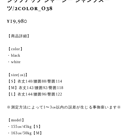
ジップアップ ジャージー ジャンプスー
ツ/2color_O38
¥19,980
【商品詳細】
【color】
・black
・white
【size(㎝)】
【S】衣丈140/腰囲88/臀囲114
【M】衣丈142/腰囲92/臀囲118
【L】衣丈144/腰囲96/臀囲122
※測定方法によって1〜3㎝以内の誤差が生じる事御座います※
【model】
・155㎝/45kg【S】
・163㎝/50kg【M】