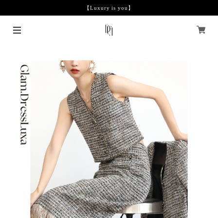
【Luxury is you】