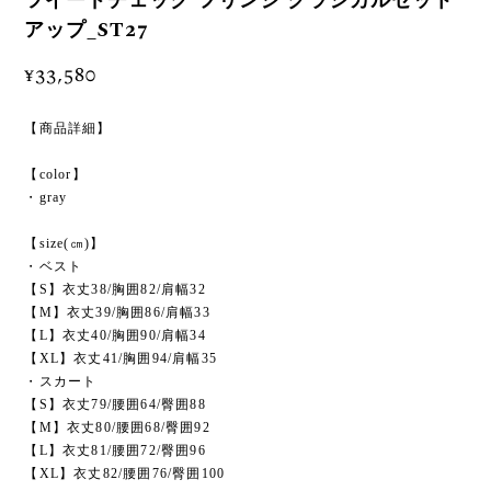
ツイードチェック フリンジ クラシカルセット
アップ_ST27
¥33,580
【商品詳細】
【color】
・gray
【size(㎝)】
・ベスト
【S】衣丈38/胸囲82/肩幅32
【M】衣丈39/胸囲86/肩幅33
【L】衣丈40/胸囲90/肩幅34
【XL】衣丈41/胸囲94/肩幅35
・スカート
【S】衣丈79/腰囲64/臀囲88
【M】衣丈80/腰囲68/臀囲92
【L】衣丈81/腰囲72/臀囲96
【XL】衣丈82/腰囲76/臀囲100