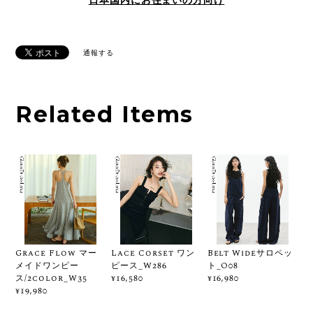
日本国内にお住まいの方向け
通報する
Related Items
Grace Flow マー
Lace Corset ワン
Belt Wideサロペッ
メイドワンピー
ピース_W286
ト_O08
ス/2color_W35
¥16,580
¥16,980
¥19,980