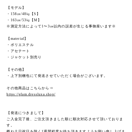
【モデル】
・158㎝/48㎏【S】
・163㎝/53㎏【M】
※測定方法によって1〜3㎝以内の誤差が生じる事御座います※
【material】
・ポリエステル
・アセテート
・ジャケット別売り
【その他】
・上下別梱包にて発送させていただく場合がございます。
その他商品はこちらから⇒
https://glam.dressluxa.shop/
【発送につきまして】
ご入金完了後、ご注文頂きました順に順次対応させて頂いておりま
す。
概ね土日祝日を除く1週間程度お待ち頂きますようお願い申し上げま