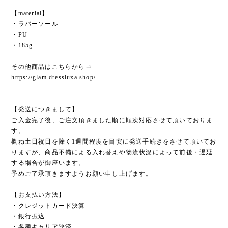
【material】
・ラバーソール
・PU
・185g
その他商品はこちらから⇒
https://glam.dressluxa.shop/
【発送につきまして】
ご入金完了後、ご注文頂きました順に順次対応させて頂いておりま
す。
概ね土日祝日を除く1週間程度を目安に発送手続きをさせて頂いてお
りますが、商品不備による入れ替えや物流状況によって前後・遅延
する場合が御座います。
予めご了承頂きますようお願い申し上げます。
【お支払い方法】
・クレジットカード決算
・銀行振込
・各種キャリア決済