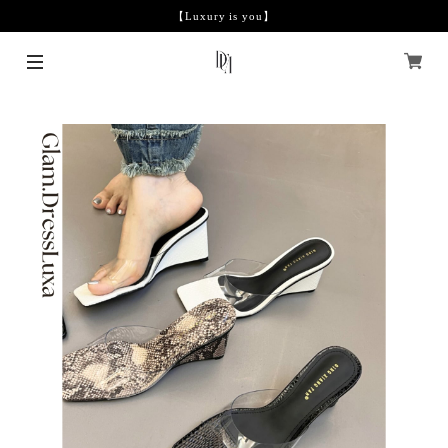
【Luxury is you】