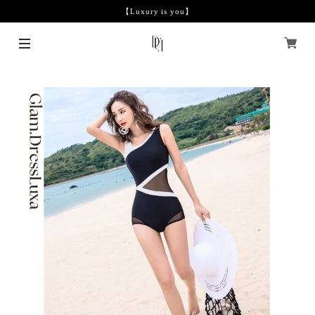
【Luxury is you】