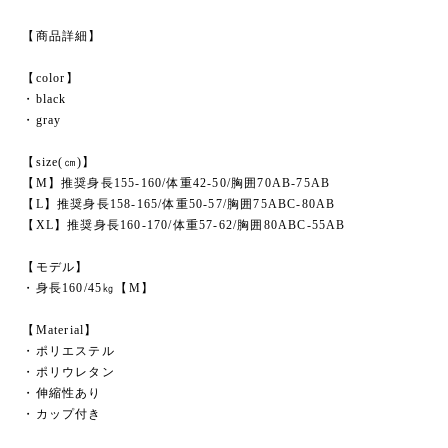
【商品詳細】
【color】
・black
・gray
【size(㎝)】
【M】推奨身長155-160/体重42-50/胸囲70AB-75AB
【L】推奨身長158-165/体重50-57/胸囲75ABC-80AB
【XL】推奨身長160-170/体重57-62/胸囲80ABC-55AB
【モデル】
・身長160/45㎏【M】
【Material】
・ポリエステル
・ポリウレタン
・伸縮性あり
・カップ付き