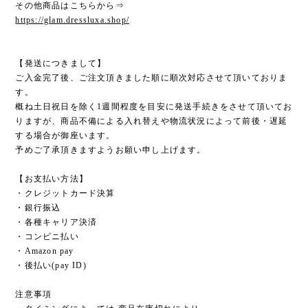
その他商品はこちらから⇒
https://glam.dressluxa.shop/
【発送につきまして】
ご入金完了後、ご注文頂きました順に順次対応させて頂いておりま
す。
概ね土日祝日を除く1週間程度を目安に発送手続きをさせて頂いてお
りますが、商品不備による入れ替えや物流状況によって前後・遅延
する場合が御座います。
予めご了承頂きますようお願い申し上げます。
【お支払い方法】
・クレジットカード決算
・銀行振込
・各種キャリア決済
・コンビニ払い
・Amazon pay
・後払い(pay ID)
注意事項