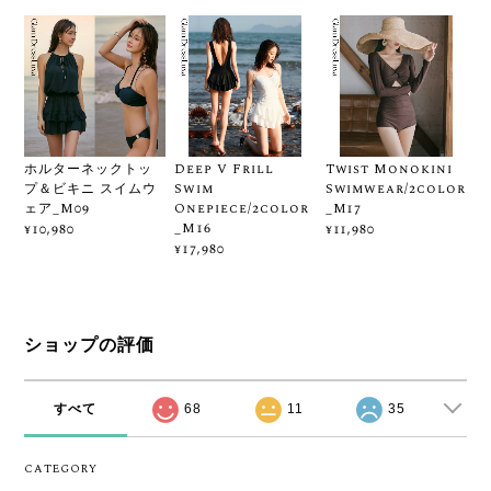
ホルターネックトッ
Deep V Frill
Twist Monokini
プ＆ビキニ スイムウ
Swim
Swimwear/2color
ェア_M09
Onepiece/2color
_M17
_M16
¥10,980
¥11,980
¥17,980
ショップの評価
すべて
68
11
35
CATEGORY