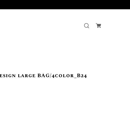
esign large BAG/4color_B24
】