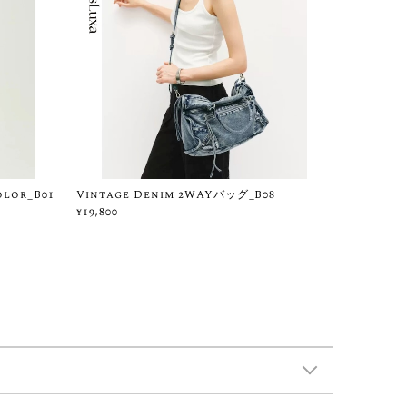
lor_B01
Vintage Denim 2WAYバッグ_B08
¥19,800