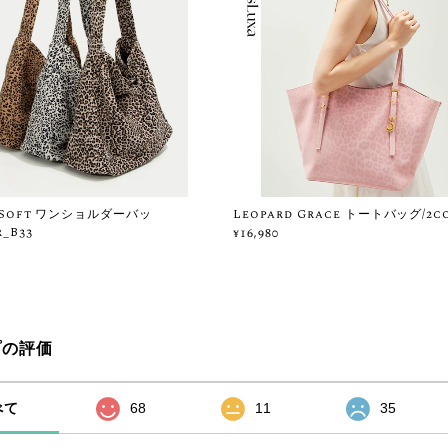
d Soft ワンショルダーバッ
Leopard Grace トートバッグ/2co
_B33
¥16,980
プの評価
べて
68
11
35