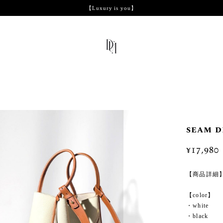
【Luxury is you】
seam d
¥17,980
【商品詳細
【color】
・white
・black