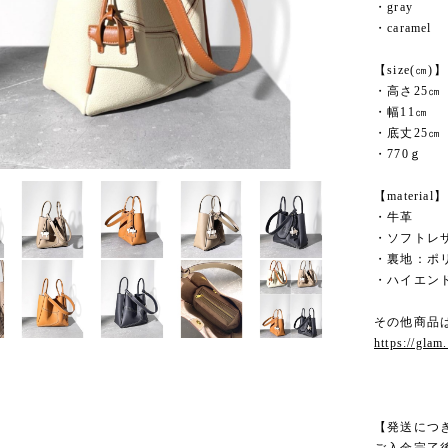
・gray
・caramel
【size(㎝)】
・高さ25㎝
・幅11㎝
・底丈25㎝
・770ｇ
【material】
・牛革
・ソフトレ
・裏地：ポ
・ハイエン
その他商品
https://glam
【発送につ