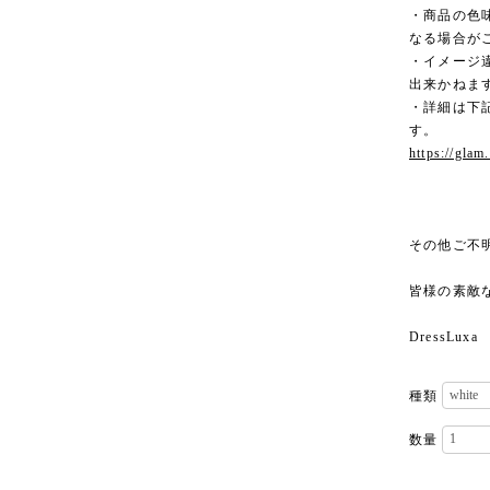
・商品の色
なる場合が
・イメージ
出来かねま
・詳細は下記
す。
https://glam
その他ご不
皆様の素敵
DressLuxa
種類
数量