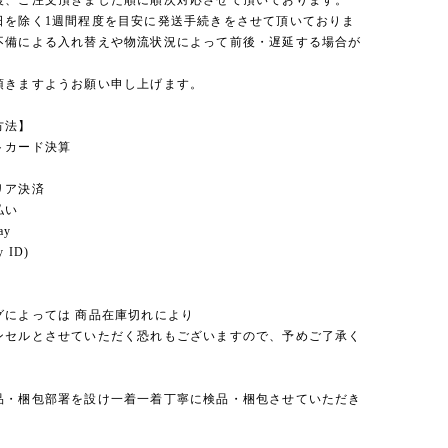
後、ご注文頂きました順に順次対応させて頂いております。
日を除く1週間程度を目安に発送手続きをさせて頂いておりま
不備による入れ替えや物流状況によって前後・遅延する場合が
。
頂きますようお願い申し上げます。
方法】
トカード決算
リア決済
払い
ay
 ID)
グによっては 商品在庫切れにより
セルとさせていただく恐れもございますので、予めご了承く
。
品・梱包部署を設け一着一着丁寧に検品・梱包させていただき