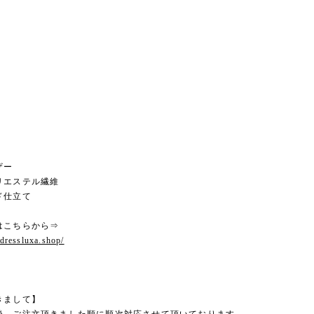
ザー
リエステル繊維
ド仕立て
はこちらから⇒
.dressluxa.shop/
きまして】