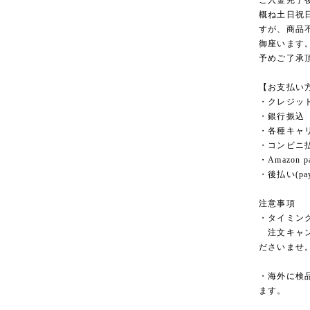
ご入金完了
概ね土日祝
すが、商品
御座います
予めご了承
【お支払い
・クレジッ
・銀行振込
・各種キャ
・コンビニ
・Amazon p
・後払い(pay
注意事項
・タイミン
注文キャン
ださいませ
・海外に検
ます。