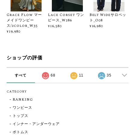
Grace Flow マー
Lace Corset ワン
Belt Wideサロペッ
メイドワンピー
ピース_W286
ト_O08
ス/2color_W35
¥16,580
¥16,980
¥19,980
ショップの評価
すべて
68
11
35
CATEGORY
RANKING
ワンピース
トップス
インナー・アンダーウェア
ボトムス