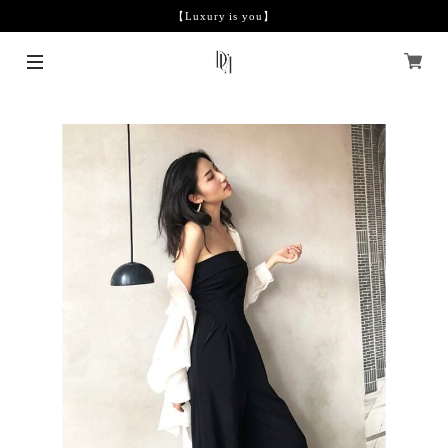
【Luxury is you】