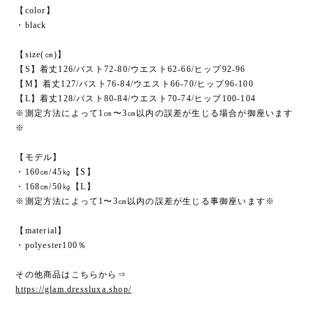
【color】
・black
【size(㎝)】
【S】着丈126/バスト72-80/ウエスト62-66/ヒップ92-96
【M】着丈127/バスト76-84/ウエスト66-70/ヒップ96-100
【L】着丈128/バスト80-84/ウエスト70-74/ヒップ100-104
※測定方法によって1㎝〜3㎝以内の誤差が生じる場合が御座います
※
【モデル】
・160㎝/45㎏【S】
・168㎝/50㎏【L】
※測定方法によって1〜3㎝以内の誤差が生じる事御座います※
【material】
・polyester100％
その他商品はこちらから⇒
https://glam.dressluxa.shop/