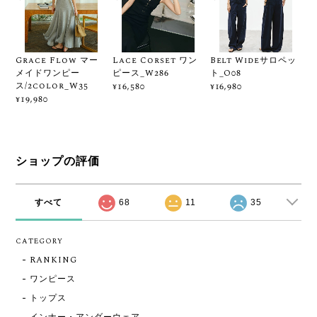
Grace Flow マー
Lace Corset ワン
Belt Wideサロペッ
メイドワンピー
ピース_W286
ト_O08
ス/2color_W35
¥16,580
¥16,980
¥19,980
ショップの評価
すべて
68
11
35
CATEGORY
RANKING
ワンピース
トップス