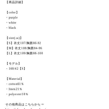
【商品詳細】
【color】
・purple
・white
・black
【size(㎝)】
【S】衣丈107/胸囲80-92
【M】衣丈108/胸囲84-96
【L】衣丈109/胸囲88-100
【モデル】
・160/42【S】
【Material】
・cotton61％
・linen21％
・polyester18％
その他商品はこちらから⇒