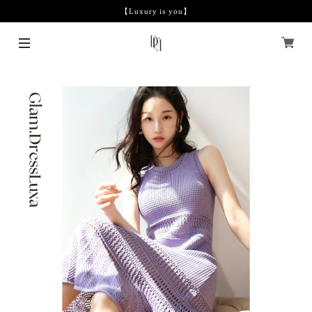
【Luxury is you】