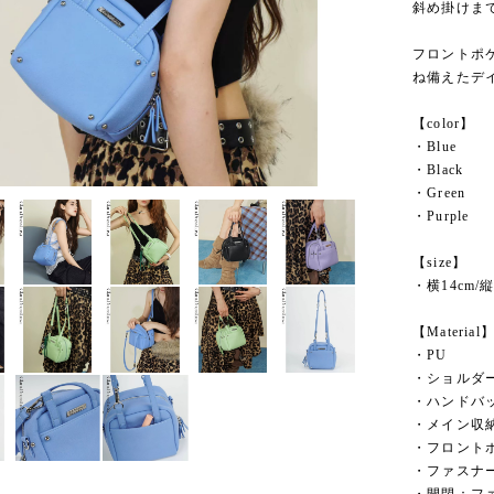
斜め掛けま
フロントポ
ね備えたデ
【color】
・Blue
・Black
・Green
・Purple
【size】
・横14cm/縦
【Material
・PU
・ショルダー
・ハンドバ
・メイン収納
・フロントポ
・ファスナ