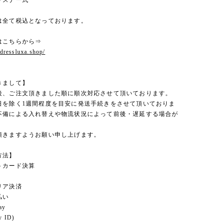
ァスナー式
は全て税込となっております。
はこちらから⇒
.dressluxa.shop/
きまして】
後、ご注文頂きました順に順次対応させて頂いております。
日を除く1週間程度を目安に発送手続きをさせて頂いておりま
不備による入れ替えや物流状況によって前後・遅延する場合が
。
頂きますようお願い申し上げます。
方法】
トカード決算
リア決済
払い
ay
 ID)