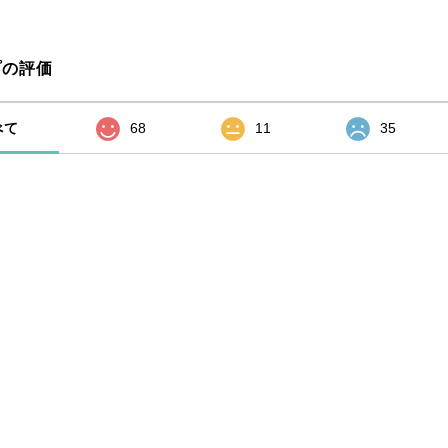
プの評価
べて
68
11
35