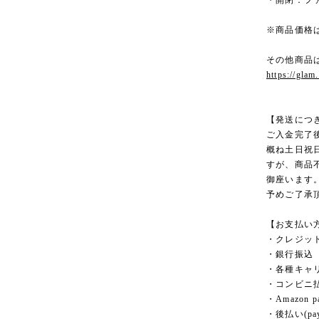
・開閉：フ
※商品価格
その他商品
https://glam
【発送につ
ご入金完了
概ね土日祝
すが、商品
御座います
予めご了承
【お支払い
・クレジッ
・銀行振込
・各種キャ
・コンビニ
・Amazon p
・後払い(pay