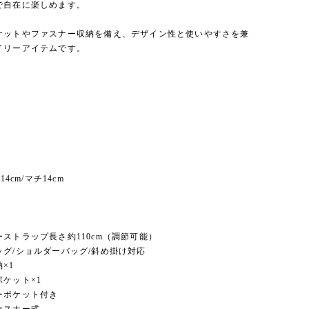
で自在に楽しめます。
ケットやファスナー収納を備え、デザイン性と使いやすさを兼
イリーアイテムです。
14cm/マチ14cm
】
ストラップ長さ約110cm（調節可能）
ッグ/ショルダーバッグ/斜め掛け対応
×1
ケット×1
ーポケット付き