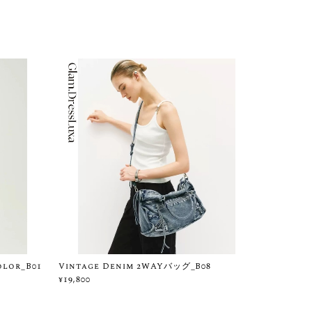
lor_B01
Vintage Denim 2WAYバッグ_B08
¥19,800