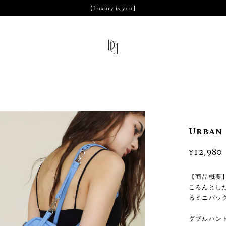
【Luxury is you】
Urban
¥12,980
【商品概要
ころんとし
るミニバッ
ダブルハン