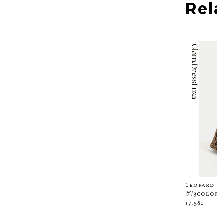
Rel
Leopar
グ/3color
¥7,580