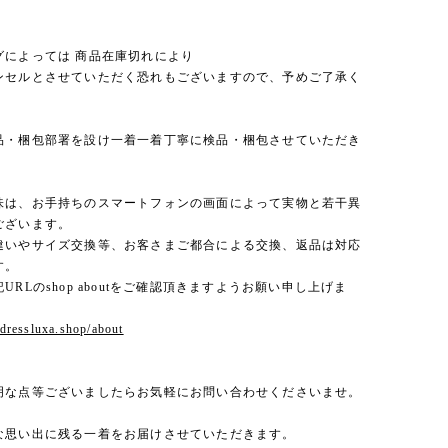
グによっては 商品在庫切れにより
セルとさせていただく恐れもございますので、予めご了承く
。
品・梱包部署を設け一着一着丁寧に検品・梱包させていただき
味は、お手持ちのスマートフォンの画面によって実物と若干異
ございます。
違いやサイズ交換等、お客さまご都合による交換、返品は対応
す。
URLのshop aboutをご確認頂きますようお願い申し上げま
.dressluxa.shop/about
明な点等ございましたらお気軽にお問い合わせくださいませ。
な思い出に残る一着をお届けさせていただきます。