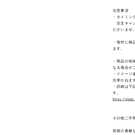
注意事項
・タイミン
注文キャン
ださいませ
・海外に検
ます。
・商品の色
なる場合が
・イメージ
出来かねま
・詳細は下記
す。
https://glam
その他ご不
皆様の素敵