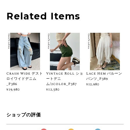
Related Items
Crash Wide デスト
Vintage Roll ショ
Lace Hem バルーン
ロイワイドデニム
ートデニ
パンツ_P389
_P386
ム/2color_P387
¥12,980
¥19,980
¥12,580
ショップの評価