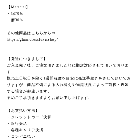
【Material】
・綿70％
・麻30％
その他商品はこちらから⇒
https://glam.dressluxa.shop/
【発送につきまして】
ご入金完了後、ご注文頂きました順に順次対応させて頂いておりま
す。
概ね土日祝日を除く1週間程度を目安に発送手続きをさせて頂いてお
りますが、商品不備による入れ替えや物流状況によって前後・遅延
する場合が御座います。
予めご了承頂きますようお願い申し上げます。
【お支払い方法】
・クレジットカード決算
・銀行振込
・各種キャリア決済
・コンビニ払い