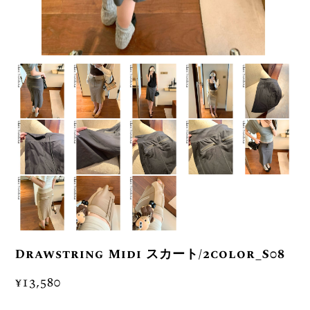
Drawstring Midi スカート/2color_S08
¥13,580