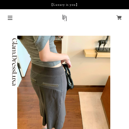
【Luxury is you】