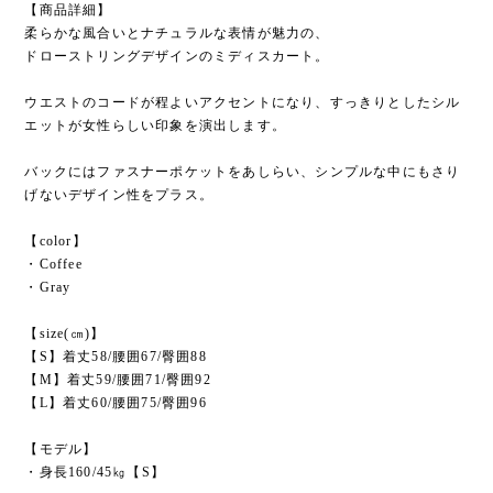
【商品詳細】
柔らかな風合いとナチュラルな表情が魅力の、
ドローストリングデザインのミディスカート。
ウエストのコードが程よいアクセントになり、すっきりとしたシル
エットが女性らしい印象を演出します。
バックにはファスナーポケットをあしらい、シンプルな中にもさり
げないデザイン性をプラス。
【color】
・Coffee
・Gray
【size(㎝)】
【S】着丈58/腰囲67/臀囲88
【M】着丈59/腰囲71/臀囲92
【L】着丈60/腰囲75/臀囲96
【モデル】
・身長160/45㎏【S】