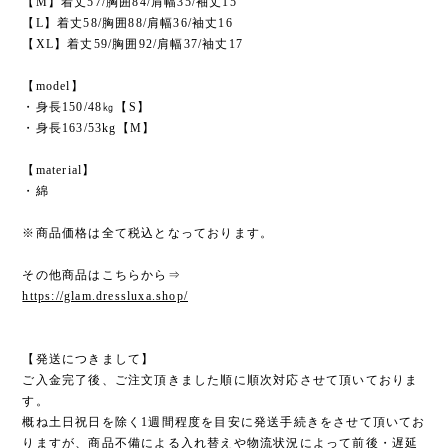
【M】着丈57/胸囲84/肩幅35/袖丈15
【L】着丈58/胸囲88/肩幅36/袖丈16
【XL】着丈59/胸囲92/肩幅37/袖丈17
【model】
・身長150/48㎏【S】
・身長163/53kg【M】
【material】
・綿
※商品価格は全て税込となっております。
その他商品はこちらから⇒
https://glam.dressluxa.shop/
【発送につきまして】
ご入金完了後、ご注文頂きました順に順次対応させて頂いておりま
す。
概ね土日祝日を除く1週間程度を目安に発送手続きをさせて頂いてお
りますが、商品不備による入れ替えや物流状況によって前後・遅延