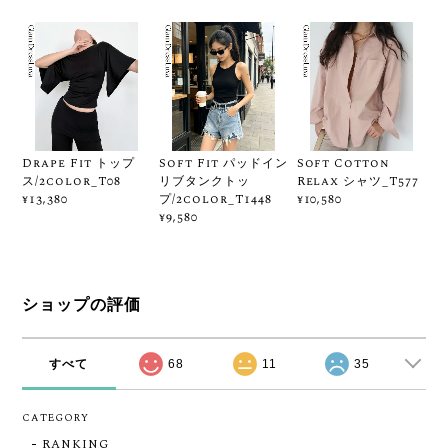
Drape Fit トップ
Soft Fit パッドイン
Soft Cotton
ス/2color_T08
リブタンクトッ
Relax シャツ_T577
プ/2color_T1448
¥13,380
¥10,580
¥9,580
ショップの評価
すべて
68
11
35
CATEGORY
RANKING