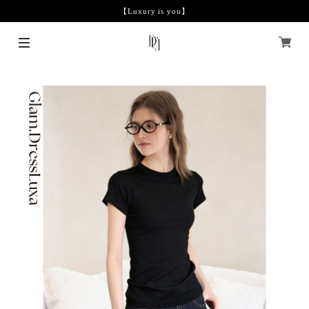
【Luxury is you】