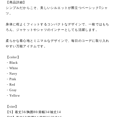
【商品詳細】
シンプルだからこそ、美しいシルエットが際立つベーシックTシャ
ツ。
身体に程よくフィットするコンパクトなデザインで、一枚ではもち
ろん、ジャケットやシャツのインナーとしても活躍します。
柔らかな着心地とミニマルなデザインで、毎日のコーデに取り入れ
やすい万能アイテムです。
【color】
・Black
・White
・Navy
・Pink
・Red
・Gray
・Yellow
【size】
【S】着丈56/胸囲80/肩幅34/袖丈14