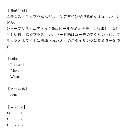
【商品詳細】
華奢なストラップを結んだようなデザインが印象的なミュールサン
ダル。
シャープなスクエアトゥと8cmヒールが足元を美しく演出し、女性
らしい抜け感をプラス。レオパード柄はコーデのアクセントに、ブ
ラックとホワイトは洗練された大人のスタイリングに映える一足で
す。
【color】
・Leopard
・Black
・White
【ヒール高】
・8cm
【size(㎝)】
34：22.0㎝
35：22.5㎝
36：23cm