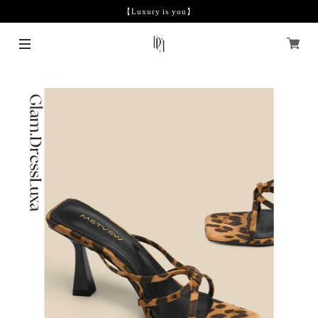
【Luxury is you】