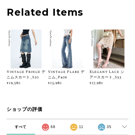
Related Items
Vintage Fringe デ
Vintage Flare デ
Elegant Lace シ
ニムスカート_S20
ニム_P409
アースカート_S53
¥19,580
¥15,980
¥17,980
ショップの評価
すべて
68
11
35