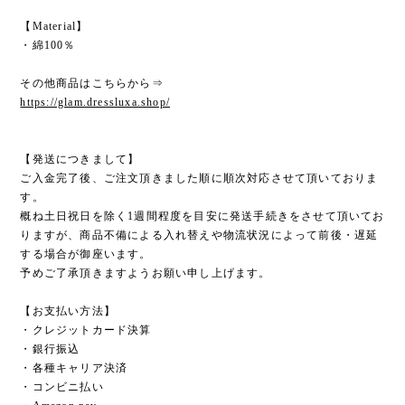
【Material】
・綿100％
その他商品はこちらから⇒
https://glam.dressluxa.shop/
【発送につきまして】
ご入金完了後、ご注文頂きました順に順次対応させて頂いておりま
す。
概ね土日祝日を除く1週間程度を目安に発送手続きをさせて頂いてお
りますが、商品不備による入れ替えや物流状況によって前後・遅延
する場合が御座います。
予めご了承頂きますようお願い申し上げます。
【お支払い方法】
・クレジットカード決算
・銀行振込
・各種キャリア決済
・コンビニ払い