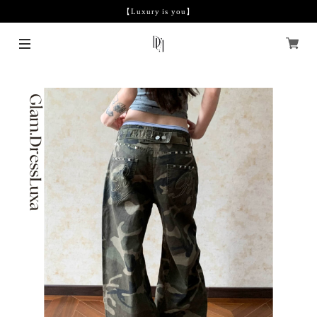
【Luxury is you】