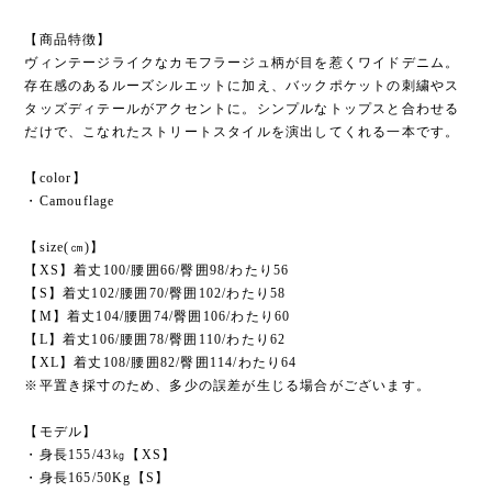
【商品特徴】
ヴィンテージライクなカモフラージュ柄が目を惹くワイドデニム。
存在感のあるルーズシルエットに加え、バックポケットの刺繍やス
タッズディテールがアクセントに。シンプルなトップスと合わせる
だけで、こなれたストリートスタイルを演出してくれる一本です。
【color】
・Camouflage
【size(㎝)】
【XS】着丈100/腰囲66/臀囲98/わたり56
【S】着丈102/腰囲70/臀囲102/わたり58
【M】着丈104/腰囲74/臀囲106/わたり60
【L】着丈106/腰囲78/臀囲110/わたり62
【XL】着丈108/腰囲82/臀囲114/わたり64
※平置き採寸のため、多少の誤差が生じる場合がございます。
【モデル】
・身長155/43㎏【XS】
・身長165/50Kg【S】