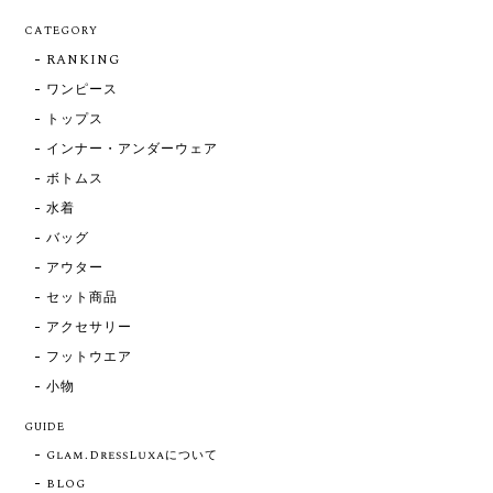
CATEGORY
RANKING
ワンピース
トップス
インナー・アンダーウェア
ボトムス
水着
バッグ
アウター
セット商品
アクセサリー
フットウエア
小物
GUIDE
Glam.DressLuxaについて
BLOG