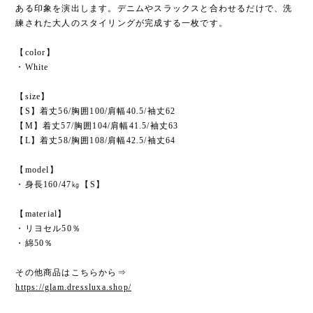
ある印象を演出します。デニムやスラックスと合わせるだけで、洗
練された大人のスタイリングが完成する一枚です。
【color】
・White
【size】
【S】着丈56/胸囲100/肩幅40.5/袖丈62
【M】着丈57/胸囲104/肩幅41.5/袖丈63
【L】着丈58/胸囲108/肩幅42.5/袖丈64
【model】
・身長160/47㎏【S】
【material】
・リヨセル50％
・綿50％
その他商品はこちらから⇒
https://glam.dressluxa.shop/