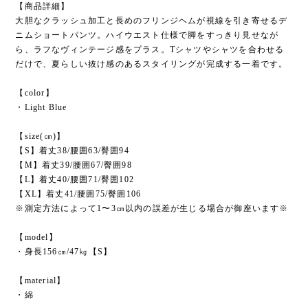
【商品詳細】
大胆なクラッシュ加工と長めのフリンジヘムが視線を引き寄せるデ
ニムショートパンツ。ハイウエスト仕様で脚をすっきり見せなが
ら、ラフなヴィンテージ感をプラス。Tシャツやシャツを合わせる
だけで、夏らしい抜け感のあるスタイリングが完成する一着です。
【color】
・Light Blue
【size(㎝)】
【S】着丈38/腰囲63/臀囲94
【M】着丈39/腰囲67/臀囲98
【L】着丈40/腰囲71/臀囲102
【XL】着丈41/腰囲75/臀囲106
※測定方法によって1〜3㎝以内の誤差が生じる場合が御座います※
【model】
・身長156㎝/47㎏【S】
【material】
・綿