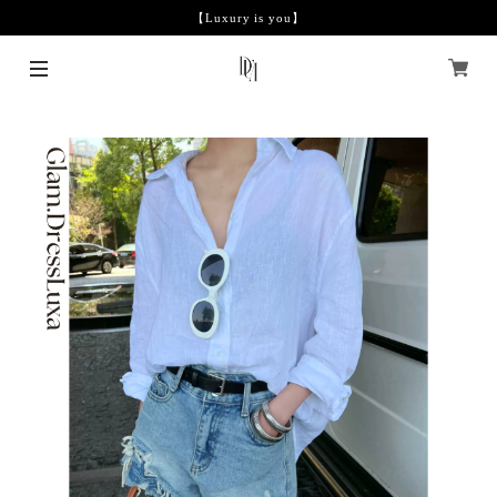
【Luxury is you】