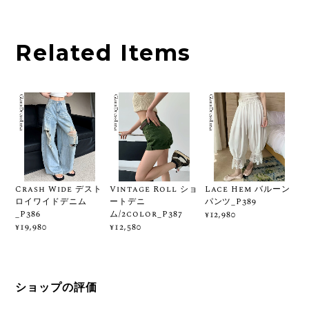
Related Items
Crash Wide デスト
Vintage Roll ショ
Lace Hem バルーン
ロイワイドデニム
ートデニ
パンツ_P389
_P386
ム/2color_P387
¥12,980
¥19,980
¥12,580
ショップの評価