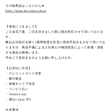
その他商品はこちらから➡︎
https://glam.dressluxa.shop/
【発送につきまして】
ご入金完了後、ご注文頂きました順に順次対応させて頂いておりま
す。
概ね土日祝日を除く1週間程度を目安に発送手続きをさせて頂いてお
りますが、商品不備による入れ替えや物流状況によって前後・遅延
する場合が御座います。
予めご了承頂きますようお願い申し上げます。
【お支払い方法】
・クレジットカード決算
・銀行振込
・各種キャリア決済
・コンビニ払い
・Amazon pay
・後払い(pay ID)
注意事項