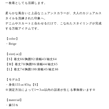
一枚着としても活躍します。
柔らかな風合いと上品なニュアンスカラーが、大人のカジュアルス
タイルを洗練された印象へ。
デニムやスカートと合わせるだけで、こなれたスタイリングが完成
する万能アイテムです。
【color】
・Beige
【size(㎝)】
【S】着丈66/胸囲92/肩幅43/袖丈64
【M】着丈70/胸囲96/肩幅44/袖丈65
【L】着丈74/胸囲100/肩幅45/袖丈66
【モデル】
・身長155㎝/45㎏【S】
※測定方法によって1〜3㎝以内の誤差が生じる事御座います※
【material】
・麻55％