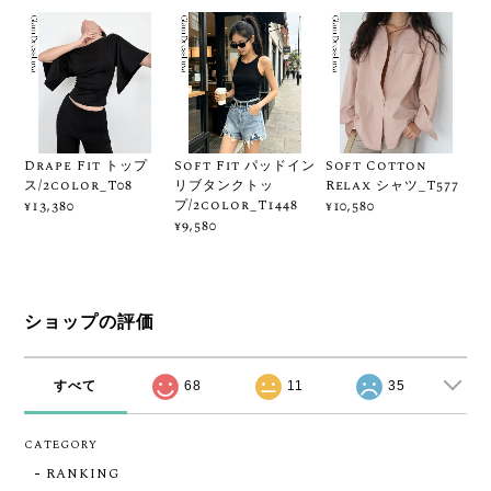
Drape Fit トップ
Soft Fit パッドイン
Soft Cotton
ス/2color_T08
リブタンクトッ
Relax シャツ_T577
プ/2color_T1448
¥13,380
¥10,580
¥9,580
ショップの評価
すべて
68
11
35
CATEGORY
RANKING