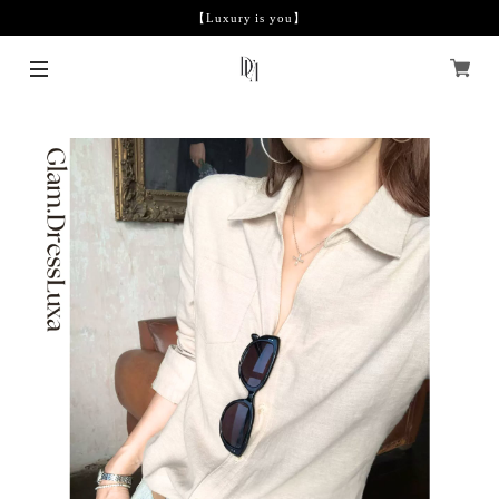
【Luxury is you】