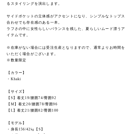
るスタイリングを演出します。
サイドポケットの立体感がアクセントになり、シンプルなトップス
合わせでも存在感のある一本。
ラフさの中に女性らしいバランスを残した、夏らしいムード漂うア
イテムです。
※在庫がない場合には受注生産となりますので、通常よりお時間を
いただく場合がございます。
※数量限定
【カラー】
・Khaki
【サイズ】
【S】着丈19/腰囲74/臀囲92
【M】着丈20/腰囲78/臀囲96
【L】着丈21/腰囲82/臀囲100
【モデル】
・身長156/42㎏【S】