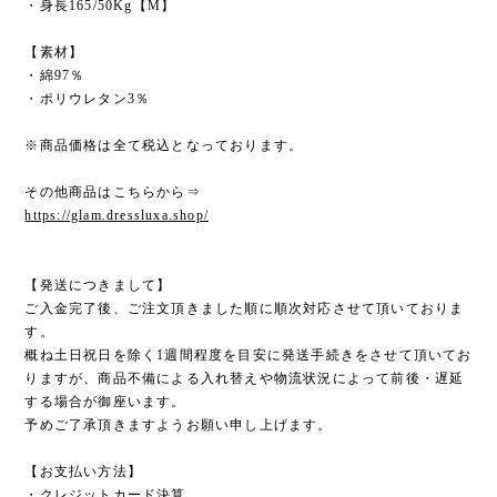
・身長165/50Kg【M】
【素材】
・綿97％
・ポリウレタン3％
※商品価格は全て税込となっております。
その他商品はこちらから⇒
https://glam.dressluxa.shop/
【発送につきまして】
ご入金完了後、ご注文頂きました順に順次対応させて頂いておりま
す。
概ね土日祝日を除く1週間程度を目安に発送手続きをさせて頂いてお
りますが、商品不備による入れ替えや物流状況によって前後・遅延
する場合が御座います。
予めご了承頂きますようお願い申し上げます。
【お支払い方法】
・クレジットカード決算