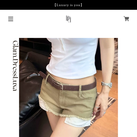
【Luxury is you】