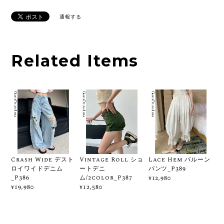
通報する
Related Items
Crash Wide デスト
Vintage Roll ショ
Lace Hem バルーン
ロイワイドデニム
ートデニ
パンツ_P389
_P386
ム/2color_P387
¥12,980
¥19,980
¥12,580