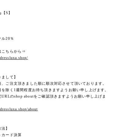
7㎏【S】
ル20％
はこちらから⇒
.dressluxa.shop/
きまして】
後、ご注文頂きました順に順次対応させて頂いております。
日を除く1週間程度お待ち頂きますようお願い申し上げます。
URLのshop aboutをご確認頂きますようお願い申し上げま
.dressluxa.shop/about
方法】
トカード決算