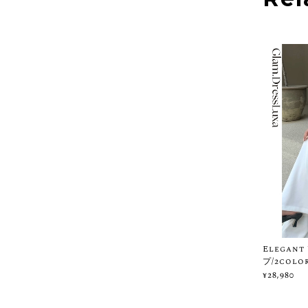
Elegant
プ/2color
¥28,980