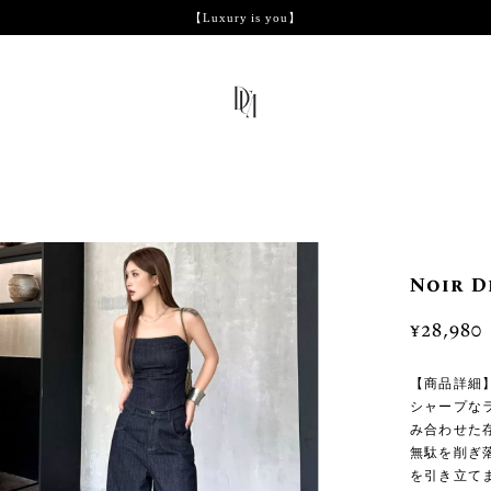
【Luxury is you】
Noir 
¥28,980
【商品詳細
シャープな
み合わせた
無駄を削ぎ
を引き立て