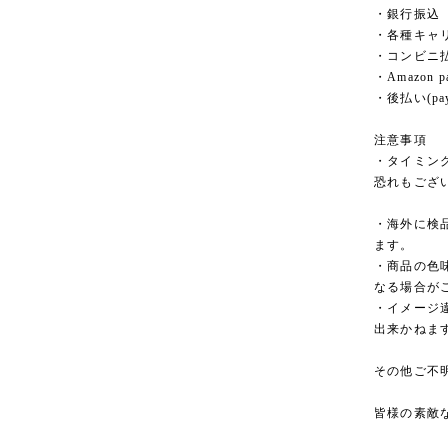
・銀行振込
・各種キャ
・コンビニ
・Amazon p
・後払い(pay
注意事項
・タイミン
恐れもござ
・海外に検
ます。
・商品の色
なる場合が
・イメージ
出来かねま
その他ご不
皆様の素敵