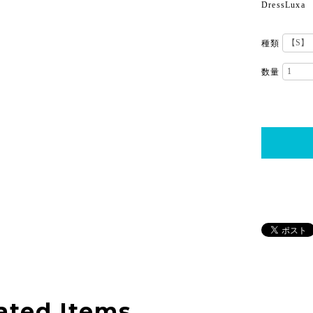
DressLuxa
種類
数量
ated Items