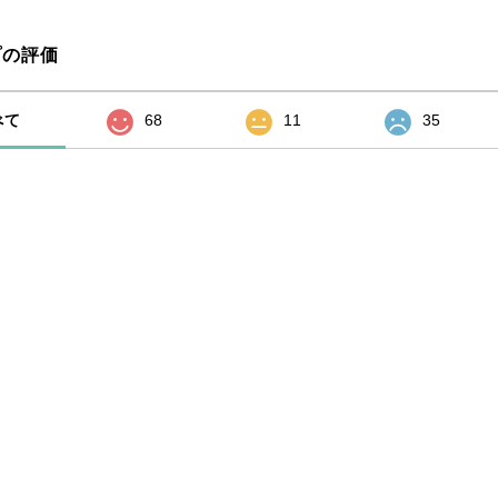
プの評価
べて
68
11
35