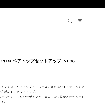
Denim ベアトップセットアップ_ST06
】
ラインを描くベアトップと、ルーズに落ちるワイドデニムを組
存在感のあるセットアップ。
落としたミニマルなデザインが、大人っぽく洗練されたムード
ます。