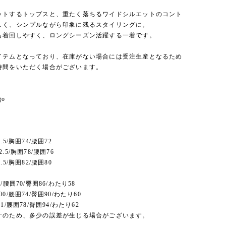
ットするトップスと、重たく落ちるワイドシルエットのコント
しく、シンプルながら印象に残るスタイリングに。
も着回しやすく、ロングシーズン活躍する一着です。
イテムとなっており、在庫がない場合には受注生産となるため
時間をいただく場合がございます。
go
.5/胸囲74/腰囲72
.5/胸囲78/腰囲76
.5/胸囲82/腰囲80
/腰囲70/臀囲86/わたり58
0/腰囲74/臀囲90/わたり60
1/腰囲78/臀囲94/わたり62
寸のため、多少の誤差が生じる場合がございます。