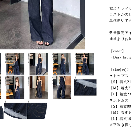
程よくフィ
ラストが美
単体使いで
数量限定ア
通常よりお
【color】
・Dark Indi
【size(㎝)】
▼トップス
【S】着丈21
【M】着丈22
【L】着丈23
▼ボトムス
【S】着丈99
【M】着丈10
【L】着丈10
※平置き採