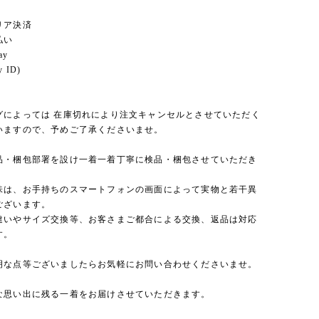
リア決済
払い
ay
 ID)
グによっては 在庫切れにより注文キャンセルとさせていただく
いますので、予めご了承くださいませ。
品・梱包部署を設け一着一着丁寧に検品・梱包させていただき
味は、お手持ちのスマートフォンの画面によって実物と若干異
ございます。
違いやサイズ交換等、お客さまご都合による交換、返品は対応
す。
明な点等ございましたらお気軽にお問い合わせくださいませ。
な思い出に残る一着をお届けさせていただきます。