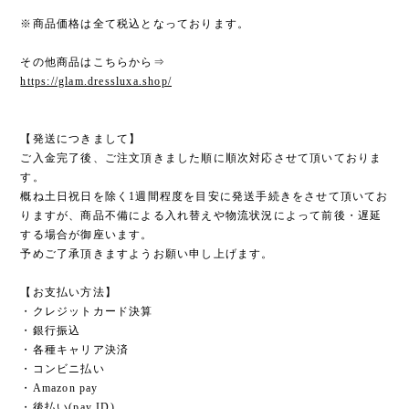
※商品価格は全て税込となっております。
その他商品はこちらから⇒
https://glam.dressluxa.shop/
【発送につきまして】
ご入金完了後、ご注文頂きました順に順次対応させて頂いておりま
す。
概ね土日祝日を除く1週間程度を目安に発送手続きをさせて頂いてお
りますが、商品不備による入れ替えや物流状況によって前後・遅延
する場合が御座います。
予めご了承頂きますようお願い申し上げます。
【お支払い方法】
・クレジットカード決算
・銀行振込
・各種キャリア決済
・コンビニ払い
・Amazon pay
・後払い(pay ID)