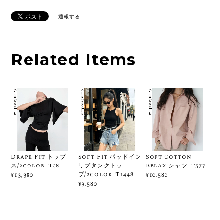
通報する
Related Items
Drape Fit トップ
Soft Fit パッドイン
Soft Cotton
ス/2color_T08
リブタンクトッ
Relax シャツ_T577
プ/2color_T1448
¥13,380
¥10,580
¥9,580