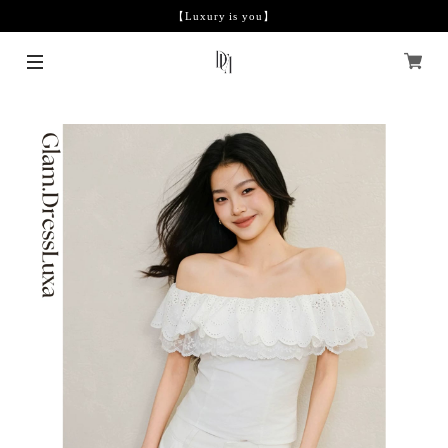
【Luxury is you】