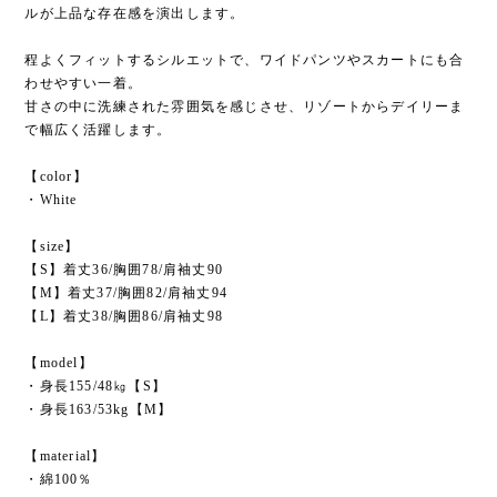
ルが上品な存在感を演出します。
程よくフィットするシルエットで、ワイドパンツやスカートにも合
わせやすい一着。
甘さの中に洗練された雰囲気を感じさせ、リゾートからデイリーま
で幅広く活躍します。
【color】
・White
【size】
【S】着丈36/胸囲78/肩袖丈90
【M】着丈37/胸囲82/肩袖丈94
【L】着丈38/胸囲86/肩袖丈98
【model】
・身長155/48㎏【S】
・身長163/53kg【M】
【material】
・綿100％