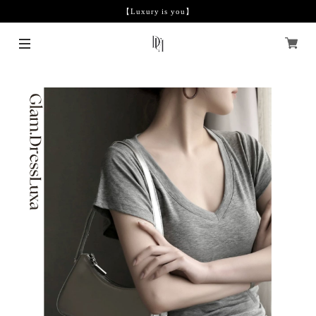
【Luxury is you】