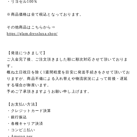
・リヨセル100％
※商品価格は全て税込となっております。
その他商品はこちらから⇒
https://glam.dressluxa.shop/
【発送につきまして】
ご入金完了後、ご注文頂きました順に順次対応させて頂いておりま
す。
概ね土日祝日を除く1週間程度を目安に発送手続きをさせて頂いてお
りますが、商品不備による入れ替えや物流状況によって前後・遅延
する場合が御座います。
予めご了承頂きますようお願い申し上げます。
【お支払い方法】
・クレジットカード決算
・銀行振込
・各種キャリア決済
・コンビニ払い
・Amazon pay