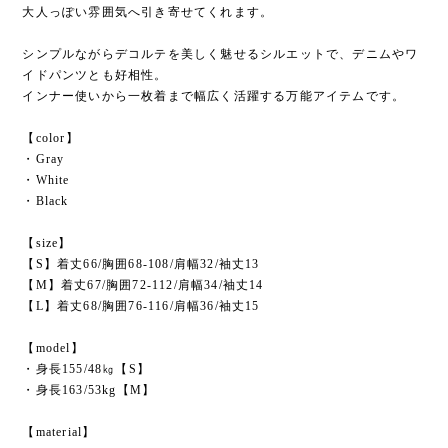
大人っぽい雰囲気へ引き寄せてくれます。
シンプルながらデコルテを美しく魅せるシルエットで、デニムやワ
イドパンツとも好相性。
インナー使いから一枚着まで幅広く活躍する万能アイテムです。
【color】
・Gray
・White
・Black
【size】
【S】着丈66/胸囲68-108/肩幅32/袖丈13
【M】着丈67/胸囲72-112/肩幅34/袖丈14
【L】着丈68/胸囲76-116/肩幅36/袖丈15
【model】
・身長155/48㎏【S】
・身長163/53kg【M】
【material】