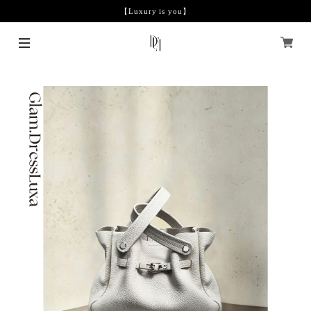
【Luxury is you】