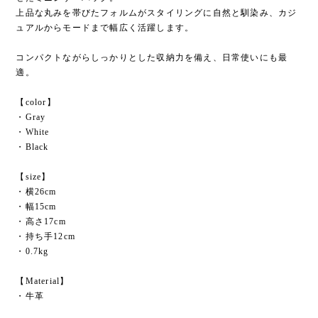
上品な丸みを帯びたフォルムがスタイリングに自然と馴染み、カジ
ュアルからモードまで幅広く活躍します。
コンパクトながらしっかりとした収納力を備え、日常使いにも最
適。
【color】
・Gray
・White
・Black
【size】
・横26cm
・幅15cm
・高さ17cm
・持ち手12cm
・0.7kg
【Material】
・牛革