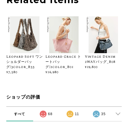
Leopard Soft ワン
Leopard Grace ト
Vintage Denim
ショルダーバッ
ートバッ
2WAYバッグ_B08
グ/3color_B33
グ/2color_B01
¥19,800
¥7,580
¥16,980
ショップの評価
すべて
68
11
35