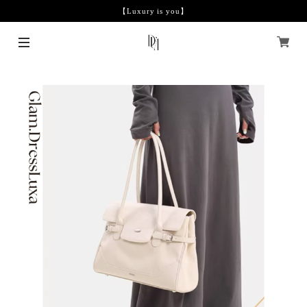
【Luxury is you】