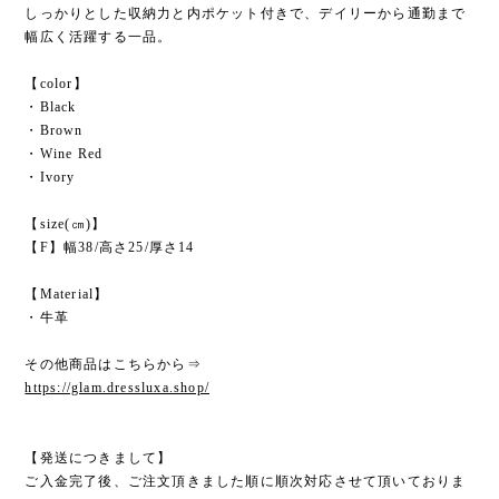
しっかりとした収納力と内ポケット付きで、デイリーから通勤まで
幅広く活躍する一品。
【color】
・Black
・Brown
・Wine Red
・Ivory
【size(㎝)】
【F】幅38/高さ25/厚さ14
【Material】
・牛革
その他商品はこちらから⇒
https://glam.dressluxa.shop/
【発送につきまして】
ご入金完了後、ご注文頂きました順に順次対応させて頂いておりま