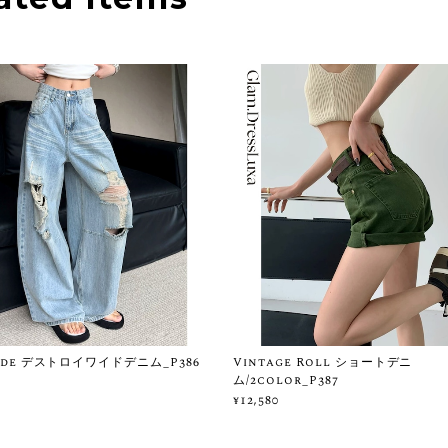
Wide デストロイワイドデニム_P386
Vintage Roll ショートデニ
ム/2color_P387
¥12,580