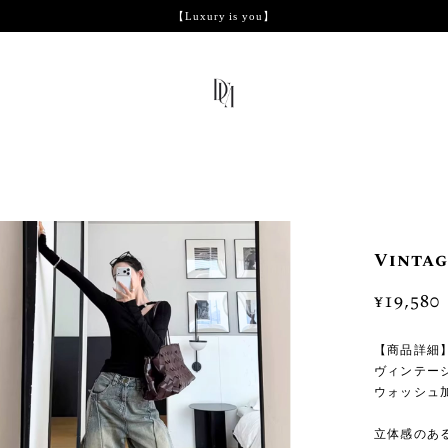
【Luxury is you】
Vintag
¥19,580
【商品詳細
ヴィンテー
ウォッシュ
立体感のあ