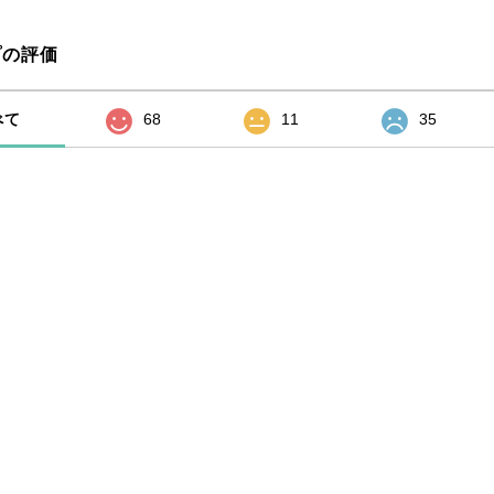
プの評価
べて
68
11
35