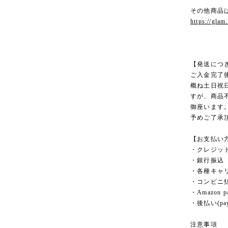
その他商品
https://glam
【発送につ
ご入金完了
概ね土日祝
すが、商品
御座います
予めご了承
【お支払い
・クレジッ
・銀行振込
・各種キャ
・コンビニ
・Amazon p
・後払い(pay
注意事項