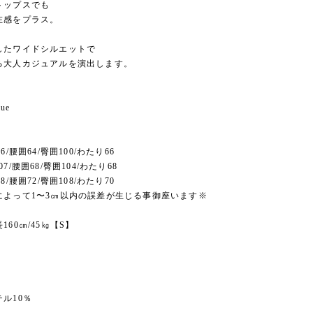
トップスでも
在感をプラス。
したワイドシルエットで
る大人カジュアルを演出します。
lue
6/腰囲64/臀囲100/わたり66
7/腰囲68/臀囲104/わたり68
8/腰囲72/臀囲108/わたり70
によって1〜3㎝以内の誤差が生じる事御座います※
160㎝/45㎏【S】
ル10％