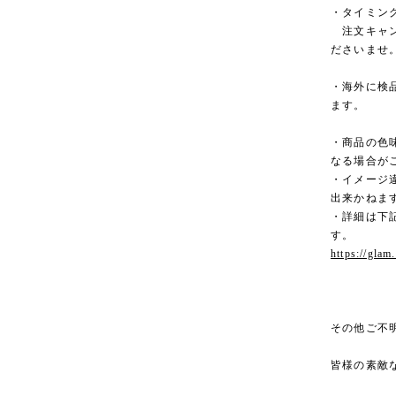
・タイミン
注文キャン
ださいませ
・海外に検
ます。
・商品の色
なる場合が
・イメージ
出来かねま
・詳細は下記
す。
https://glam
その他ご不
皆様の素敵