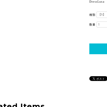
DressLuxa
種類
数量
ated Items