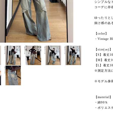
シンプルな
コーデに存
ゆったりと
抜け感のあ
【color】
・Vintage B
【size(㎝)】
【S】着丈10
【M】着丈10
【L】着丈10
※測定方法
※モデル身長
【material】
・綿90％
・ポリエステ