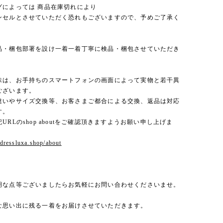
グによっては 商品在庫切れにより
セルとさせていただく恐れもございますので、予めご了承く
。
品・梱包部署を設け一着一着丁寧に検品・梱包させていただき
味は、お手持ちのスマートフォンの画面によって実物と若干異
ございます。
違いやサイズ交換等、お客さまご都合による交換、返品は対応
す。
URLのshop aboutをご確認頂きますようお願い申し上げま
.dressluxa.shop/about
明な点等ございましたらお気軽にお問い合わせくださいませ。
な思い出に残る一着をお届けさせていただきます。