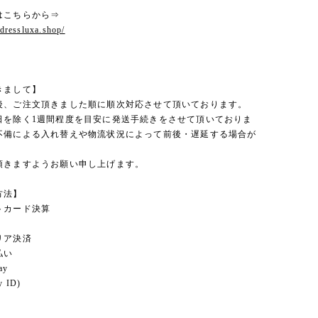
はこちらから⇒
.dressluxa.shop/
きまして】
後、ご注文頂きました順に順次対応させて頂いております。
日を除く1週間程度を目安に発送手続きをさせて頂いておりま
不備による入れ替えや物流状況によって前後・遅延する場合が
。
頂きますようお願い申し上げます。
方法】
トカード決算
リア決済
払い
ay
 ID)