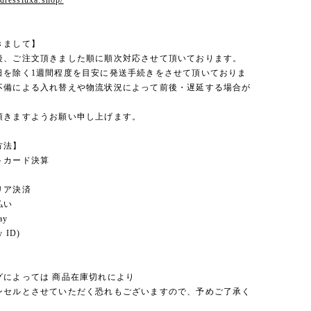
.dressluxa.shop/
きまして】
後、ご注文頂きました順に順次対応させて頂いております。
日を除く1週間程度を目安に発送手続きをさせて頂いておりま
不備による入れ替えや物流状況によって前後・遅延する場合が
。
頂きますようお願い申し上げます。
方法】
トカード決算
リア決済
払い
ay
 ID)
グによっては 商品在庫切れにより
セルとさせていただく恐れもございますので、予めご了承く
。