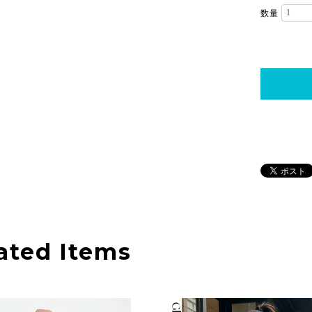
数量
ated Items