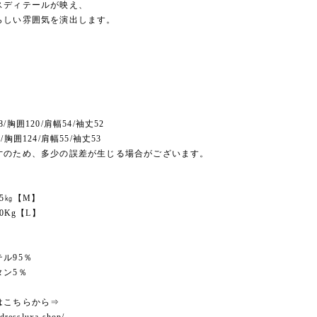
スディテールが映え、
らしい雰囲気を演出します。
/胸囲120/肩幅54/袖丈52
/胸囲124/肩幅55/袖丈53
寸のため、多少の誤差が生じる場合がございます。
45㎏【M】
50Kg【L】
】
ル95％
タン5％
はこちらから⇒