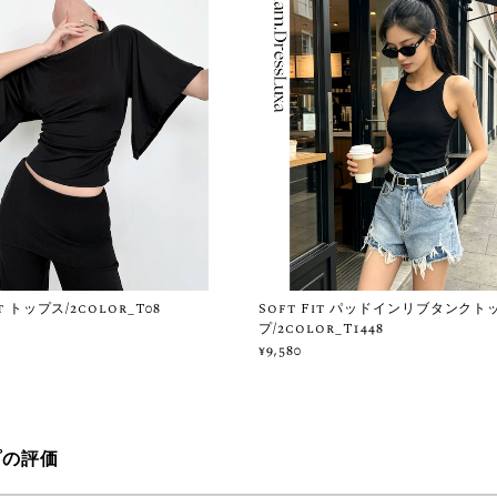
it トップス/2color_T08
Soft Fit パッドインリブタンクト
プ/2color_T1448
¥9,580
プの評価