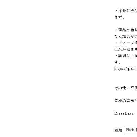
・海外に検
ます。
・商品の色
なる場合が
・イメージ
出来かねま
・詳細は下記
す。
https://glam
その他ご不
皆様の素敵
DressLuxa
種類