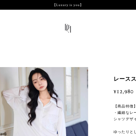
【Luxury is you】
レースス
¥12,980
【商品特徴
・繊細なレ
シャツデザ
ゆったりと