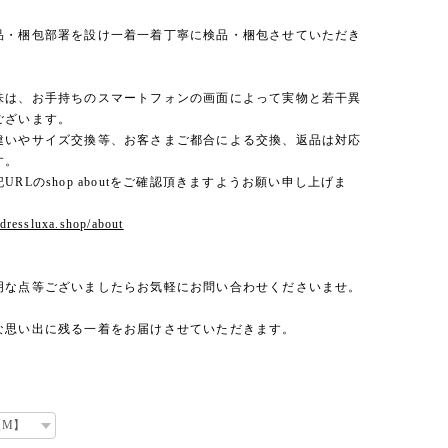
品・梱包部署を設け一着一着丁寧に検品・梱包させていただき
味は、お手持ちのスマートフォンの画面によって実物と若干異
ございます。
違いやサイズ交換等、お客さまご都合による交換、返品は対応
す。
URLのshop aboutをご確認頂きますようお願い申し上げま
.dressluxa.shop/about
明な点等ございましたらお気軽にお問い合わせくださいませ。
な思い出に残る一着をお届けさせていただきます。