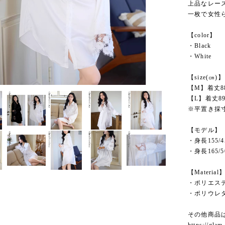
上品なレー
一枚で女性
【color】
・Black
・White
【size(㎝)】
【M】着丈88
【L】着丈89
※平置き採
【モデル】
・身長155/
・身長165/
【Material
・ポリエステ
・ポリウレ
その他商品