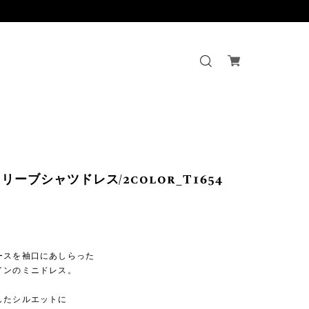
リーブシャツドレス/2color_T1654
】
ースを袖口にあしらった
インのミニドレス。
したシルエットに