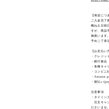
https://glam
【発送につ
ご入金完了
概ね土日祝
すが、商品
御座います
予めご了承
【お支払い
・クレジッ
・銀行振込
・各種キャ
・コンビニ
・Amazon p
・後払い(pay
注意事項
・タイミン
注文キャン
ださいませ