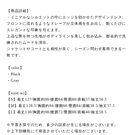
【商品詳細】
・ミニマルなシルエットの中にエッジを効かせたデザインドレス。
フロントに流れるようなドレープが立体感を生み出し、動くたびに
エレガントな印象を与えます。
上品な艶を持つ生地がボディラインを美しく包み込み、都会的で洗
練されたムードを演出。
ジャケットやコートとも相性が良く、シーズン問わず着用できる一
枚です。
【color】
・Black
・Gray
【size(㎝)】
【S】着丈127/胸囲約90/腰囲64/臀囲80/肩幅37/袖丈56.5
【M】着丈128.5/胸囲約94/腰囲68/臀囲84/肩幅38.5/袖丈57.5
【L】着丈130/胸囲約98/腰囲72/臀囲88/肩幅40/袖丈58.5
※平置き採寸のため、多少の誤差が生じる場合がございます。
※上下別梱包にて発送させていただく場合がございます。