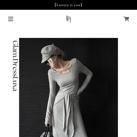
【Luxury is you】