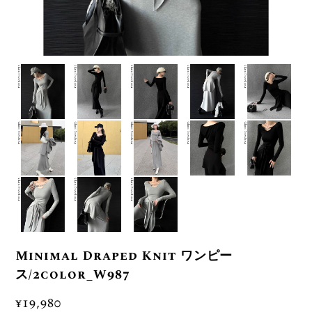
Minimal Draped Knit ワンピー
ス/2color_W987
¥19,980