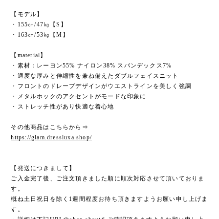
【モデル】
・155㎝/47㎏【S】
・163㎝/53㎏【M】
【material】
・素材：レーヨン55% ナイロン38% スパンデックス7%
・適度な厚みと伸縮性を兼ね備えたダブルフェイスニット
・フロントのドレープデザインがウエストラインを美しく強調
・メタルホックのアクセントがモードな印象に
・ストレッチ性があり快適な着心地
その他商品はこちらから⇒
https://glam.dressluxa.shop/
【発送につきまして】
ご入金完了後、ご注文頂きました順に順次対応させて頂いておりま
す。
概ね土日祝日を除く1週間程度お待ち頂きますようお願い申し上げま
す。