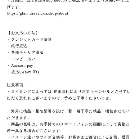
・詳細は下記URLのshop aboutをご確認頂きますようお願い申し上
げます。
https://glam.dressluxa.shop/about
【お支払い方法】
・クレジットカード決算
・銀行振込
・各種キャリア決済
・コンビニ払い
・Amazon pay
・後払い(pay ID)
注意事項
・タイミングによっては 在庫切れにより注文キャンセルとさせてい
ただく恐れもございますので、予めご了承くださいませ。
・海外に検品・梱包部署を設け一着一着丁寧に検品・梱包させてい
ただきます。
・商品の色味は、お手持ちのスマートフォンの画面によって実物と
若干異なる場合がございます。
・イメージ違いやサイズ交換等、お客さまご都合による交換、返品