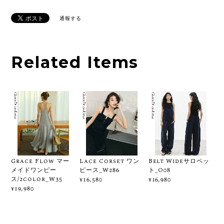
通報する
Related Items
Grace Flow マー
Lace Corset ワン
Belt Wideサロペッ
メイドワンピー
ピース_W286
ト_O08
ス/2color_W35
¥16,580
¥16,980
¥19,980