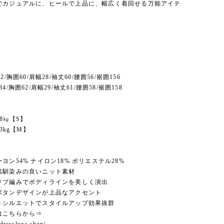
でカジュアルに、ヒールで上品に、幅広く着回せる万能アイテ
2/胸囲60/肩幅28/袖丈60/腰囲56/裾囲156
4/胸囲62/肩幅29/袖丈61/腰囲58/裾囲158
48㎏【S】
53kg【M】
ヨン54% ナイロン18% ポリエステル28%
肌馴染みの良いニット素材
リブ編みでボディラインを美しく演出
ボタンデザインが上品なアクセント
トシルエットでスタイルアップ効果抜群
はこちらから⇒