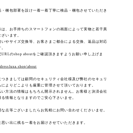
品・梱包部署を設け一着一着丁寧に検品・梱包させていただき
味は、お手持ちのスマートフォンの画面によって実物と若干異
ございます。
違いやサイズ交換等、お客さまご都合による交換、返品は対応
す。
URLのshop aboutをご確認頂きますようお願い申し上げま
.dressluxa.shop/about
につきましては顧問のセキュリティ会社様及び弊社のセキュリ
ムによりどこよりも厳重に管理させて頂いております。
払い方法の情報はもちろん開示されません。お客様と決済会社
得る情報となりますのでご安心下さいませ。
明な点等ございましたらお気軽にお問い合わせくださいませ。
な思い出に残る一着をお届けさせていただきます。