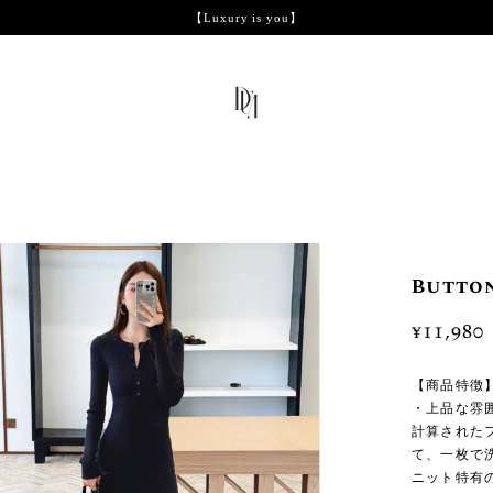
【Luxury is you】
Butto
¥11,980
【商品特徴
・上品な雰
計算された
て、一枚で
ニット特有