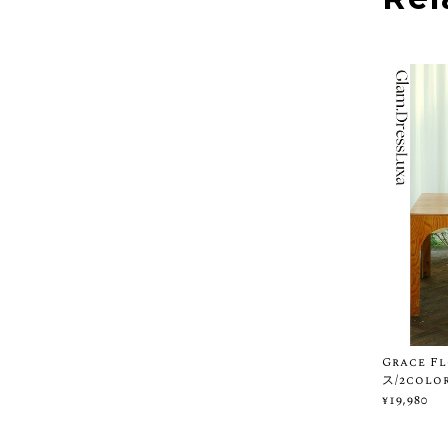
Grace 
ス/2colo
¥19,980