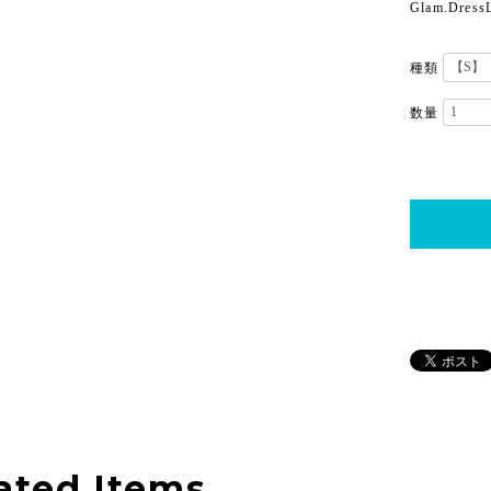
Glam.Dress
種類
数量
ated Items