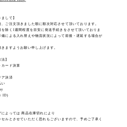
.dressluxa.shop/
きまして】
後、ご注文頂きました順に順次対応させて頂いております。
日を除く1週間程度を目安に発送手続きをさせて頂いておりま
不備による入れ替えや物流状況によって前後・遅延する場合が
。
頂きますようお願い申し上げます。
方法】
トカード決算
リア決済
払い
ay
 ID)
グによっては 商品在庫切れにより
セルとさせていただく恐れもございますので、予めご了承く
。