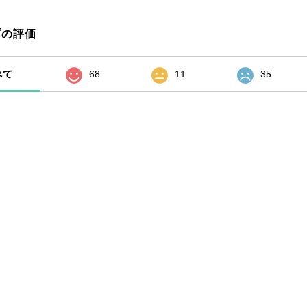
プの評価
べて
68
11
35