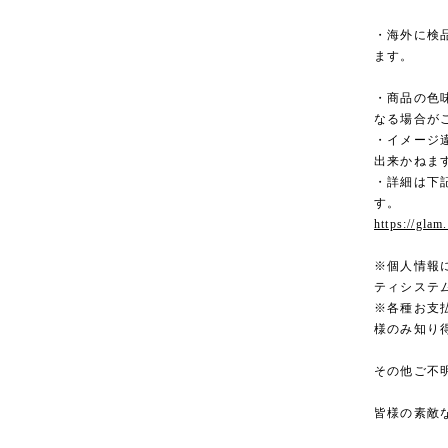
・海外に検
ます。
・商品の色
なる場合が
・イメージ
出来かねま
・詳細は下記
す。
https://glam
※個人情報
ティシステ
※各種お支
様のみ知り
その他ご不
皆様の素敵