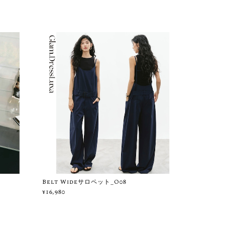
Belt Wideサロペット_O08
¥16,980