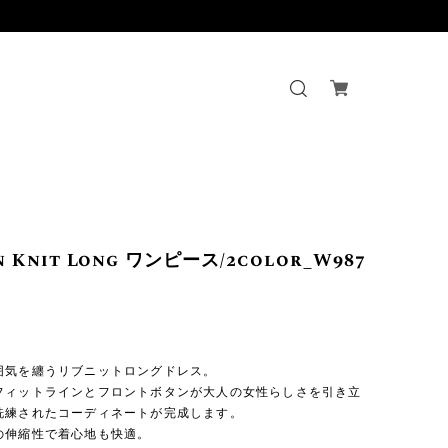
n Knit Long ワンピース/2color_W987
】
囲気を纏うリブニットロングドレス。
フィットラインとフロントボタンが大人の女性らしさを引き立
洗練されたコーディネートが完成します。
の伸縮性で着心地も快適。