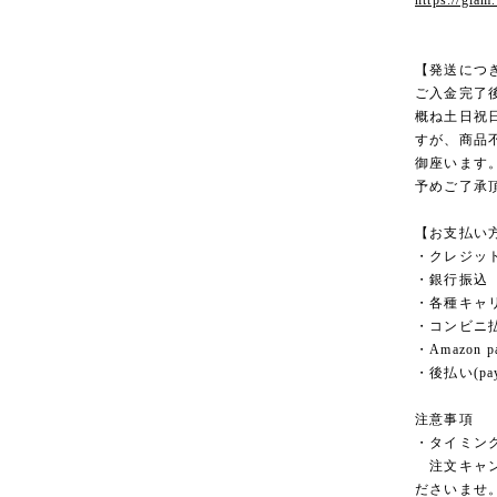
https://glam
【発送につ
ご入金完了
概ね土日祝
すが、商品
御座います
予めご了承
【お支払い
・クレジッ
・銀行振込
・各種キャ
・コンビニ
・Amazon p
・後払い(pay
注意事項
・タイミン
注文キャン
ださいませ