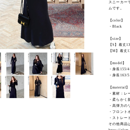
スニーカー
ムです。
【color】
・Black
【size】
【S】着丈13
【M】着丈13
【model】
・身長155/
・身長163/
【material】
・素材：レー
・柔らかく
・高弾力の
・フロント
・ストレー
その他商品