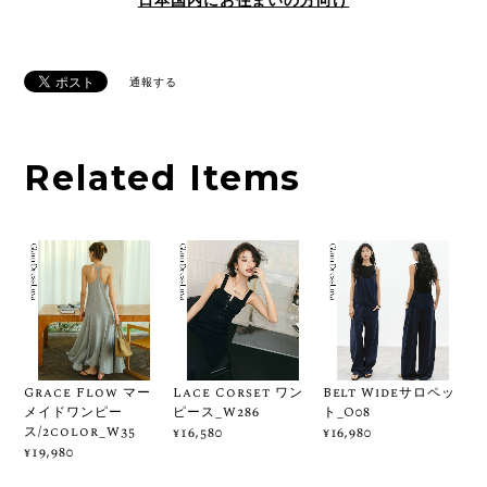
日本国内にお住まいの方向け
通報する
Related Items
Grace Flow マー
Lace Corset ワン
Belt Wideサロペッ
メイドワンピー
ピース_W286
ト_O08
ス/2color_W35
¥16,580
¥16,980
¥19,980