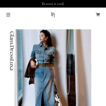
【Luxury is you】