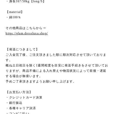
・身長167/50kg【long/S】
【material】
・綿100％
その他商品はこちらから⇒
https://glam.dressluxa.shop/
【発送につきまして】
ご入金完了後、ご注文頂きました順に順次対応させて頂いておりま
す。
概ね土日祝日を除く1週間程度を目安に発送手続きをさせて頂いてお
りますが、商品不備による入れ替えや物流状況によって前後・遅延
する場合が御座います。
予めご了承頂きますようお願い申し上げます。
【お支払い方法】
・クレジットカード決算
・銀行振込
・各種キャリア決済
・コンビニ払い