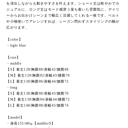
を演出しながらも動きやすさを叶えます。ショート丈は軽やかでカ
ジュアルに、ロング丈はモード感漂う落ち着いた雰囲気に。デイリ
ーからお出かけシーンまで幅広く活躍してくれる一枚です。ベルト
や小物使いでアレンジすれば、シーズン問わずスタイリングの幅が
広がります。
【color】
・light blue
【size】
・middle
【S】着丈128/胸囲88/肩幅42/腰囲68
【M】着丈129/胸囲92/肩幅43/腰囲70
【L】着丈130/胸囲96/肩幅44/腰囲72
・long
【S】着丈138/胸囲90/肩幅43/腰囲70
【M】着丈139/胸囲94/肩幅44/腰囲72
【L】着丈140/胸囲98/肩幅45/腰囲74
【model】
・身長155/48㎏【middle/S】