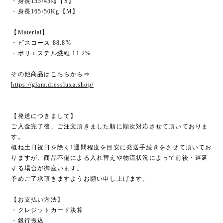
・身長155/45㎏【S】
・身長165/50Kg【M】
【Material】
・ビスコース 88.8%
・ポリエステル繊維 11.2%
その他商品はこちらから⇒
https://glam.dressluxa.shop/
【発送につきまして】
ご入金完了後、ご注文頂きました順に順次対応させて頂いておりま
す。
概ね土日祝日を除く1週間程度を目安に発送手続きをさせて頂いてお
りますが、商品不備による入れ替えや物流状況によって前後・遅延
する場合が御座います。
予めご了承頂きますようお願い申し上げます。
【お支払い方法】
・クレジットカード決算
・銀行振込