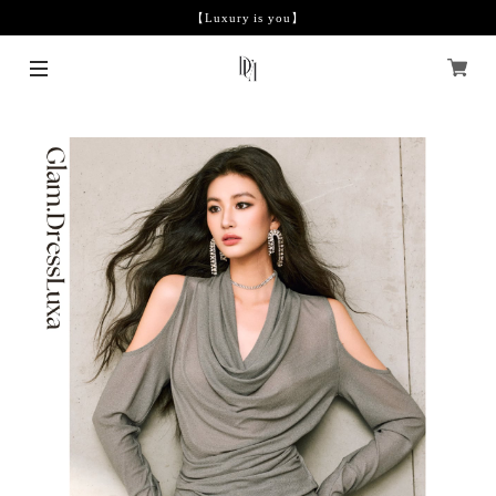
【Luxury is you】