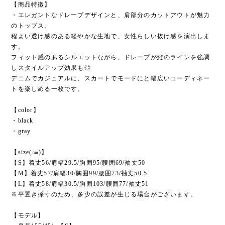
【商品特徴】
・エレガントなドレープデザインと、肩部分のカットアウトが魅力
のトップス。
程よい透け感のある軽やかな生地で、女性らしい抜け感を演出しま
す。
フィット感のあるシルエットながら、ドレープが縦のラインを強調
しスタイルアップ効果も◎
デニムでカジュアルに、スカートでモードにと幅広いコーディネー
トを楽しめる一枚です。
【color】
・black
・gray
【size(㎝)】
【S】着丈56/肩幅29.5/胸囲95/腰囲69/袖丈50
【M】着丈57/肩幅30/胸囲99/腰囲73/袖丈50.5
【L】着丈58/肩幅30.5/胸囲103/腰囲77/袖丈51
※平置き採寸のため、多少の誤差が生じる場合がございます。
【モデル】