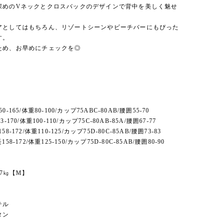
深めのVネックとクロスバックのデザインで背中を美しく魅せ
。
アとしてはもちろん、リゾートシーンやビーチバーにもぴった
す。
ため、お早めにチェックを◎
-165/体重80-100/カップ75ABC-80AB/腰囲55-70
-170/体重100-110/カップ75C-80AB-85A/腰囲67-77
8-172/体重110-125/カップ75D-80C-85AB/腰囲73-83
58-172/体重125-150/カップ75D-80C-85AB/腰囲80-90
47㎏【M】
】
テル
タン