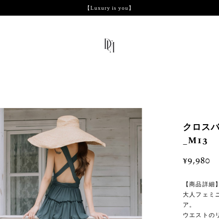
【Luxury is you】
クロス
_M13
¥9,980
【商品詳細
大人フェミ
ア。
ウエストの