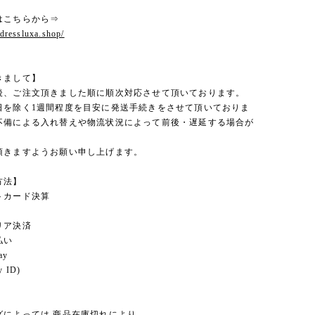
はこちらから⇒
.dressluxa.shop/
きまして】
後、ご注文頂きました順に順次対応させて頂いております。
日を除く1週間程度を目安に発送手続きをさせて頂いておりま
不備による入れ替えや物流状況によって前後・遅延する場合が
。
頂きますようお願い申し上げます。
方法】
トカード決算
リア決済
払い
ay
 ID)
グによっては 商品在庫切れにより