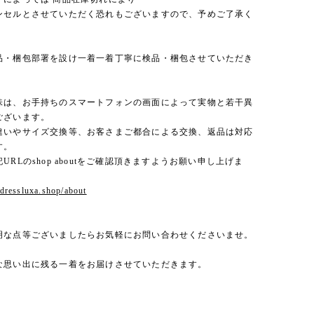
セルとさせていただく恐れもございますので、予めご了承く
。
品・梱包部署を設け一着一着丁寧に検品・梱包させていただき
味は、お手持ちのスマートフォンの画面によって実物と若干異
ございます。
違いやサイズ交換等、お客さまご都合による交換、返品は対応
す。
URLのshop aboutをご確認頂きますようお願い申し上げま
.dressluxa.shop/about
明な点等ございましたらお気軽にお問い合わせくださいませ。
な思い出に残る一着をお届けさせていただきます。