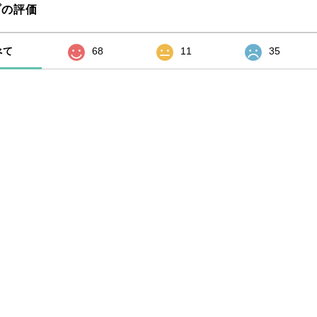
プの評価
べて
68
11
35