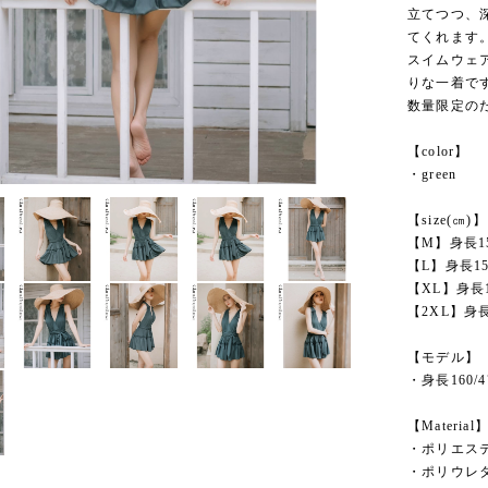
立てつつ、
てくれます
スイムウェ
りな一着で
数量限定の
【color】
・green
【size(㎝)】
【M】身長150
【L】身長153
【XL】身長15
【2XL】身長1
【モデル】
・身長160/
【Material
・ポリエス
・ポリウレ