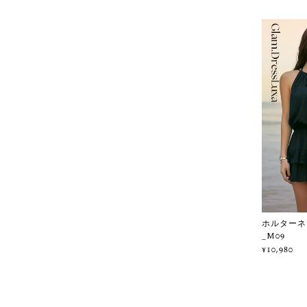
ホルターネ
_M09
¥10,980