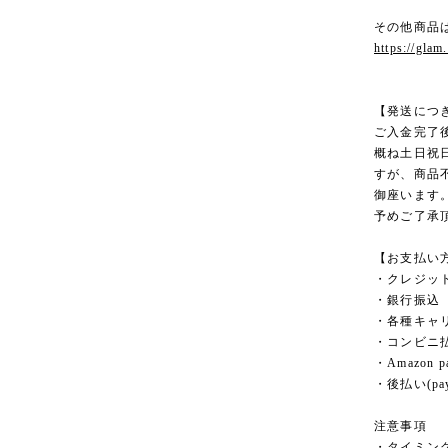
その他商品
https://glam
【発送につ
ご入金完了
概ね土日祝
すが、商品
御座います
予めご了承
【お支払い
・クレジッ
・銀行振込
・各種キャ
・コンビニ
・Amazon p
・後払い(pay
注意事項
・タイミン