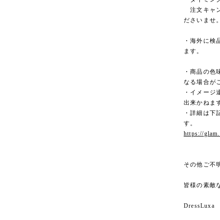
注文キャン
ださいませ
・海外に検
ます。
・商品の色
なる場合が
・イメージ
出来かねま
・詳細は下記
す。
https://glam
その他ご不
皆様の素敵
DressLuxa