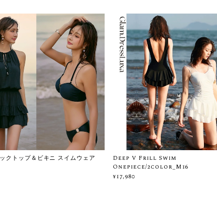
ックトップ＆ビキニ スイムウェア
Deep V Frill Swim
Onepiece/2color_M16
¥17,980