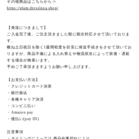
その他商品はこちらから⇒
https://glam.dressluxa.shop/
【発送につきまして】
ご入金完了後、ご注文頂きました順に順次対応させて頂いておりま
す。
概ね土日祝日を除く1週間程度を目安に発送手続きをさせて頂いてお
りますが、商品不備による入れ替えや物流状況によって前後・遅延
する場合が御座います。
予めご了承頂きますようお願い申し上げます。
【お支払い方法】
・クレジットカード決算
・銀行振込
・各種キャリア決済
・コンビニ払い
・Amazon pay
・後払い(pay ID)
注意事項
・タイミングによっては 商品在庫切れにより