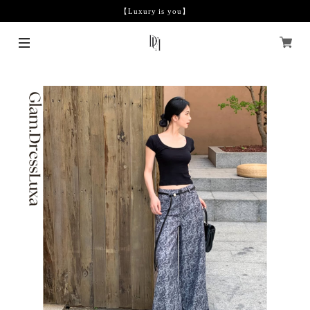
【Luxury is you】