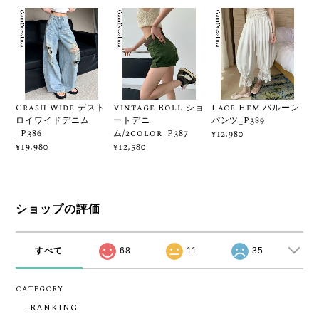
Crash Wide デスト
Vintage Roll ショ
Lace Hem バルーン
ロイワイドデニム
ートデニ
パンツ_P389
_P386
ム/2color_P387
¥12,980
¥19,980
¥12,580
ショップの評価
すべて
68
11
35
CATEGORY
RANKING