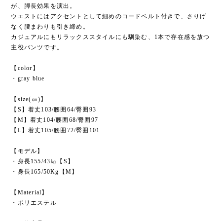
が、脚長効果を演出。
ウエストにはアクセントとして細めのコードベルト付きで、さりげ
なく腰まわりも引き締め。
カジュアルにもリラックススタイルにも馴染む、1本で存在感を放つ
主役パンツです。
【color】
・gray blue
【size(㎝)】
【S】着丈103/腰囲64/臀囲93
【M】着丈104/腰囲68/臀囲97
【L】着丈105/腰囲72/臀囲101
【モデル】
・身長155/43㎏【S】
・身長165/50Kg【M】
【Material】
・ポリエステル